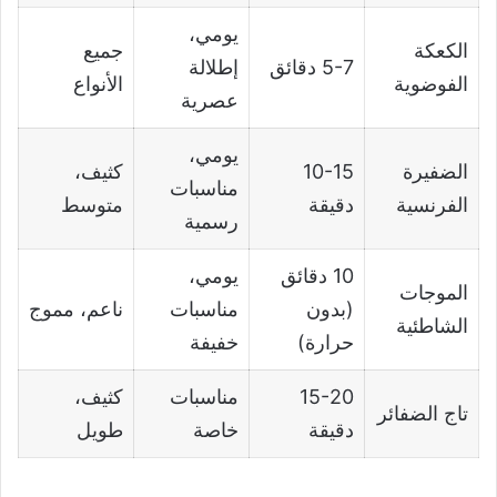
يومي،
الكعكة
جميع
5-7 دقائق
إطلالة
الفوضوية
الأنواع
عصرية
يومي،
الضفيرة
10-15
كثيف،
مناسبات
الفرنسية
دقيقة
متوسط
رسمية
10 دقائق
يومي،
الموجات
(بدون
مناسبات
ناعم، مموج
الشاطئية
حرارة)
خفيفة
15-20
مناسبات
كثيف،
تاج الضفائر
دقيقة
خاصة
طويل