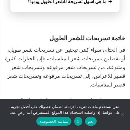
+
ما هي أسهل تسريحة للشعر الطويل يومياً؟
كثيراً، واستخدام منتجات العناية التي تمنح الشعر ثباتاً
ولمعاناً طوال اليوم.
تعتبر تسريحة ذيل الحصان أو الضفيرة البسيطة من
أسهل التسريحات اليومية للشعر الطويل، حيث يمكن
تنفيذها خلال دقائق وتناسب العمل أو الدراسة وتمنح
خاتمة
تسريحات للشعر الطويل
مظهراً مرتباً وأنيقاً.
في الختام، سواء كنتي تبحثين عن تسريحات شعر طويل،
أو تفضلين تسريحات شعر للمناسبات، فإن الخيارات كثيرة
ومتنوعة، من تسريحات شعر مرفوعه وتسريحات شعر
قصير للاعراس، إلى تسريحات مرفوعه وتسريحات شعر
قصير للمناسبات.
تبرز تسريحات ناعمه وتساريح شعر طويل جمال الشعر
نحن نستخدم ملفات تعريف الارتباط لضمان حصولك على أفضل تجربة
بأسلوب أنيق، خصوصا عند اعتماد تسريحات شعر ناعمة
على موقعنا. إذا واصلت استخدام هذا الموقع، فسنفترض أنك راضٍ عنه.
للسهرات أو تصفح تسريحات شعر قصير بالصور
نعم
لا
سياسة الخصوصية
وتسريحات شعر مرفوعه فخمه.