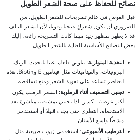
نصائح للحفاظ على صحة الشعر الطويل
قبل الغوص في عالم تسريحات للشعر الطويل، من
الضروري أن يكون شعركِ صحيا وقويا، لأن الشعر التالف
قد لا يظهر بمظهر جيد مهما كانت التسريحة رائعة. إليك
بعض النصائح الأساسية للعناية بالشعر الطويل
التغذية المتوازنة
: تناولي طعاما غنيا بالحديد، الزنك،
البروتينات، والفيتامينات مثل فيتامين E وBiotin. هذه
العناصر تساعد على تقوية الشعر ومنع تساقطه.
تجنبي التصفيف أثناء الرطوبة
: الشعر الرطب يكون
أكثر عرضة للكسر، لذا تجنبي تمشيطه مباشرة بعد
الاستحمام. انتظري حتى يجف قليلا أو استخدمي
مشطًا واسع الأسنان.
الترطيب الأسبوعي
: استخدمي زيوت طبيعية مثل