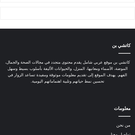
كاتشي بن
كاتشي بن موقع عربي شامل يقدم محتوى متجدد في مجالات الصحة والجمال،
الموضة، الأسماء ومعانيها، المنزل، والحيوانات الأليفة بأسلوب بسيط وسهل
الفهم. يهدف الموقع إلى تقديم معلومات موثوقة ومفيدة تساعد الزوار في
تحسين نمط حياتهم وتلبية اهتماماتهم اليومية.
‫X
فيسبوك
بينتيريست
لينكدإن
معلومات
من نحن
تواصل معنا