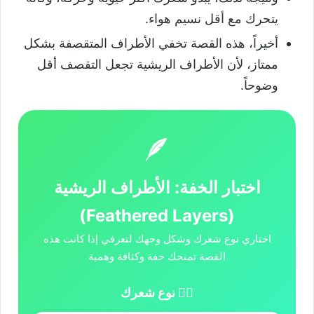
يتحرك مع أقل نسيم هواء.
أخيراً، هذه القصة تخفي الأطراف المتقصفة بشكل
ممتاز، لأن الأطراف الريشية تجعل التقصف أقل
وضوحاً.
🪶
اختبار الخفة: الأطراف الريشية
(Feathered Layers)
اختاري نوع شعرك وشكل وجهك لتعرفي إذا كانت هذه
القصة تمنحك خفة وكثافة وهمية
💇‍♀️ نوع شعرك