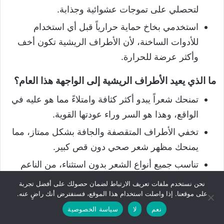
لتحصلي على تموجات عشوائية وجذابة.
استخدمي بخاخ حماية حرارياً قبل أي استخدام
للأدوات الساخنة، لأن الأطراف الريشية تكون أخف
وأكثر عرضة للحرارة.
ما الذي يعيد الأطراف الريشية إلى الواجهة هذا العام؟
تمنحك شعراً يبدو أكثر كثافة وامتلاءً مما هو عليه في
الواقع، وهذا هو السر وراء عودتها القوية.
تخفي الأطراف المتقصفة والجافة بشكل ممتاز، مما
يمنحك مظهر شعر صحي دون قص كبير.
تناسب جميع أنواع الشعر بدون استثناء، من الناعم
إلى الكثيف إلى المجعد.
نحن نستخدم ملفات تعريف الارتباط لضمان حصولك على أفضل تجربة
على موقعنا. إذا واصلت استخدام هذا الموقع، فسنفترض أنك راضٍ عنه.
تمنح شعرك حركة وانسيابية استثنائية، خاصة عند
نعم
لا
سياسة الخصوصية
المشي أو في المناسبات المصورة.