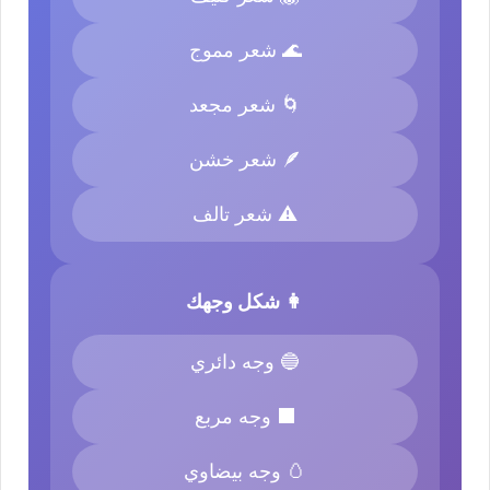
🌊 شعر مموج
🌀 شعر مجعد
🪶 شعر خشن
⚠️ شعر تالف
👩 شكل وجهك
🔵 وجه دائري
⬛ وجه مربع
🥚 وجه بيضاوي