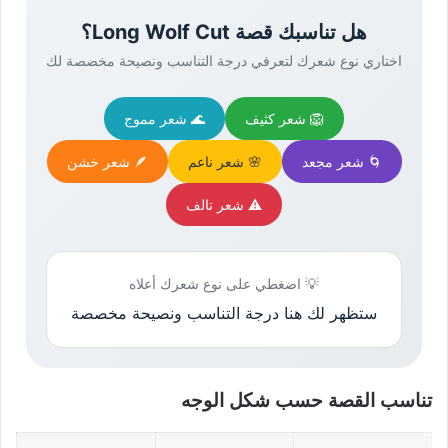
هل تناسبك قصة Long Wolf Cut؟
اختاري نوع شعرك لتعرفي درجة التناسب ونصيحة مخصصة لك
🦁 شعر كثيف
🌊 شعر مموج
🌀 شعر مجعد
🌸 شعر ناعم
🪶 شعر خشن
⚠️ شعر تالف
💡 اضغطي على نوع شعرك أعلاه
ستظهر لك هنا درجة التناسب ونصيحة مخصصة
تناسب القصة حسب شكل الوجه